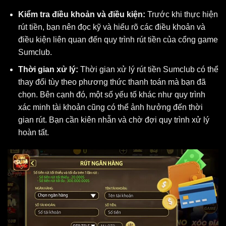
Kiểm tra điều khoản và điều kiện:
Trước khi thực hiện
rút tiền, bạn nên đọc kỹ và hiểu rõ các điều khoản và
điều kiện liên quan đến quy trình rút tiền của cổng game
Sumclub.
Thời gian xử lý:
Thời gian xử lý rút tiền Sumclub có thể
thay đổi tùy theo phương thức thanh toán mà bạn đã
chọn. Bên cạnh đó, một số yếu tố khác như quy trình
xác minh tài khoản cũng có thể ảnh hưởng đến thời
gian rút. Bạn cần kiên nhẫn và chờ đợi quy trình xử lý
hoàn tất.