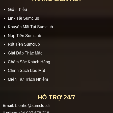
Giới Thiệu
Link Tải Sumclub
Khuyến Mãi Tại Sumclub
Nạp Tiền Sumclub
Rút Tiền Sumclub
Giải Đáp Thắc Mắc
Chăm Sóc Khách Hàng
Chính Sách Bảo Mật
Miễn Trừ Trách Nhiệm
HỖ TRỢ 24/7
Email
:
Lienhe@sumclub.li