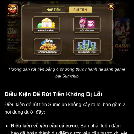
Hướng dẫn rút tiền bằng 4 phương thức nhanh tại sảnh game
bài Sumclub
Điều Kiện Để Rút Tiền Không Bị Lỗi
Điều kiện để rút tiền Sumclub không xảy ra lỗi bao gồm 2
nội dung dưới đây:
Điều kiện về yêu cầu cá cược:
Bạn phải luôn đảm
bảo đã hoàn thành đủ điểm cược yêu cầu trước khi yêu