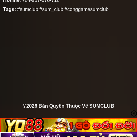
Hotline
: +84-987-678-718
Tags:
#sumclub #sum_club #conggamesumclub
©2026 Bản Quyền Thuộc Về SUMCLUB