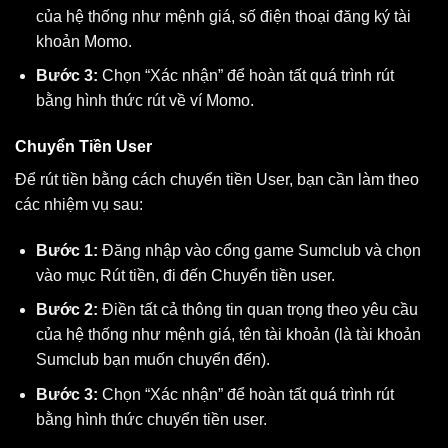
của hệ thống như mệnh giá, số điện thoại đăng ký tài
khoản Momo.
Bước 3:
Chọn “Xác nhận” để hoàn tất quá trình rút
bằng hình thức rút về ví Momo.
Chuyển Tiền User
Để rút tiền bằng cách chuyển tiền User, bạn cần làm theo
các nhiệm vụ sau:
Bước 1:
Đăng nhập vào cổng game Sumclub và chọn
vào mục Rút tiền, đi đến Chuyển tiền user.
Bước 2:
Điền tất cả thông tin quan trọng theo yêu cầu
của hệ thống như mệnh giá, tên tài khoản (là tài khoản
Sumclub bạn muốn chuyển đến).
Bước 3:
Chọn “Xác nhận” để hoàn tất quá trình rút
bằng hình thức chuyển tiền user.