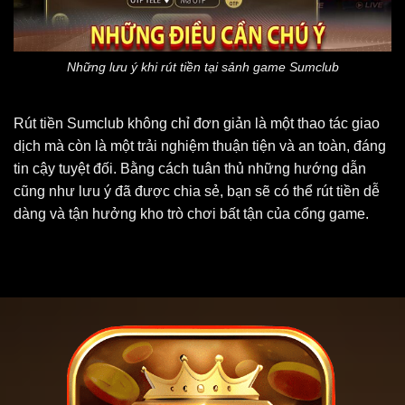
Những lưu ý khi rút tiền tại sảnh game Sumclub
Rút tiền Sumclub không chỉ đơn giản là một thao tác giao
dịch mà còn là một trải nghiệm thuận tiện và an toàn, đáng
tin cậy tuyệt đối. Bằng cách tuân thủ những hướng dẫn
cũng như lưu ý đã được chia sẻ, bạn sẽ có thể rút tiền dễ
dàng và tận hưởng kho trò chơi bất tận của cổng game.