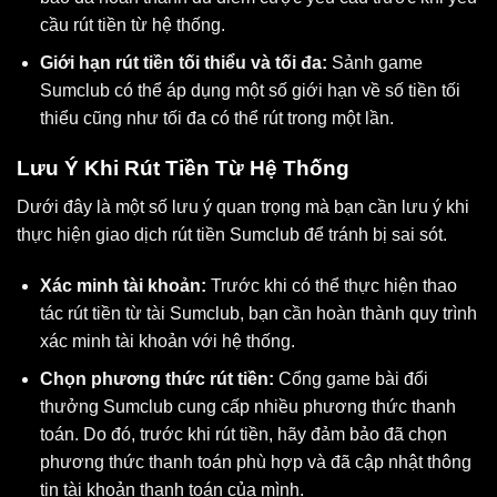
cầu rút tiền từ hệ thống.
Giới hạn rút tiền tối thiểu và tối đa:
Sảnh game
Sumclub có thể áp dụng một số giới hạn về số tiền tối
thiểu cũng như tối đa có thể rút trong một lần.
Lưu Ý Khi Rút Tiền Từ Hệ Thống
Dưới đây là một số lưu ý quan trọng mà bạn cần lưu ý khi
thực hiện giao dịch rút tiền Sumclub để tránh bị sai sót.
Xác minh tài khoản:
Trước khi có thể thực hiện thao
tác rút tiền từ tài Sumclub, bạn cần hoàn thành quy trình
xác minh tài khoản với hệ thống.
Chọn phương thức rút tiền:
Cổng game bài đổi
thưởng Sumclub cung cấp nhiều phương thức thanh
toán. Do đó, trước khi rút tiền, hãy đảm bảo đã chọn
phương thức thanh toán phù hợp và đã cập nhật thông
tin tài khoản thanh toán của mình.